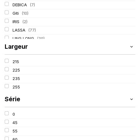
DEBICA
(7)
Giti
(10)
IRIS
(2)
LASSA
(77)
LING LONG
(39)
Largeur
MICHELIN
(80)
PIRELLI
(110)
215
TIGAR
(3)
225
235
255
Série
0
45
55
60