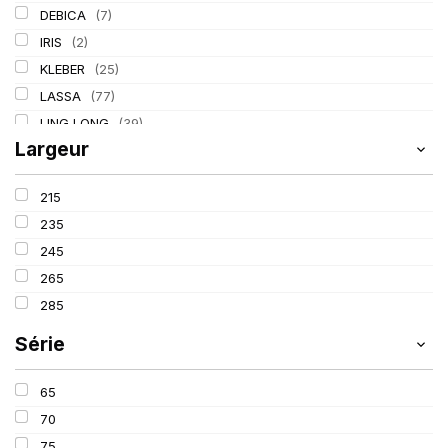
DEBICA
(7)
IRIS
(2)
KLEBER
(25)
LASSA
(77)
LING LONG
(39)
Largeur
MICHELIN
(80)
PIRELLI
(110)
215
TIGAR
(3)
235
245
265
285
Série
65
70
75