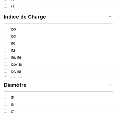
85
Indice de Charge
100
103
110
112
119/116
120/116
121/118
126/123
Diamètre
15
16
17