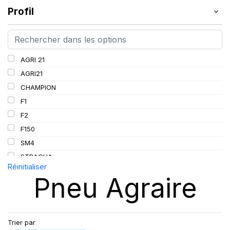
Profil
AGRI 21
AGRI21
CHAMPION
F1
F2
F150
SM4
STRAGUA
Réinitialiser
STT
Pneu Agraire
TRACTOR
Trier par