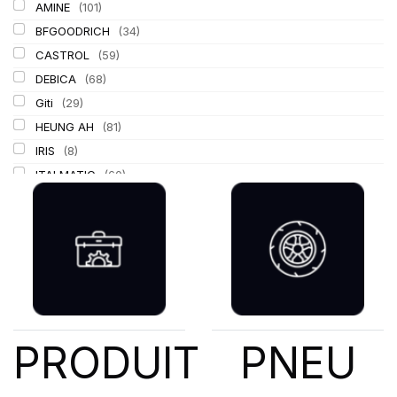
AMINE
(101)
BFGOODRICH
(34)
CASTROL
(59)
DEBICA
(68)
Giti
(29)
HEUNG AH
(81)
IRIS
(8)
ITALMATIC
(60)
KLEBER
(116)
LASSA
(174)
LING LONG
(152)
MICHELIN
(345)
MITAS
(95)
Mondolfo ferro
(31)
PIRELLI
(419)
PRODUIT
PNEU
PROMETEON
(18)
SCHRADER
(24)