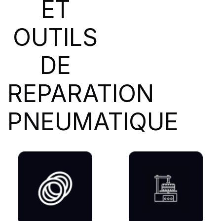
ET
SIOC
(23)
SPEEDWAYS
(64)
OUTILS
STICA
(3)
TIGAR
(24)
DE
REPARATION
PNEUMATIQUE