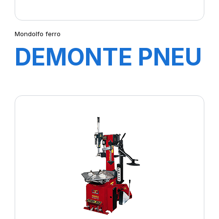
Mondolfo ferro
DEMONTE PNEU
START LINE
S421