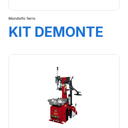
Mondolfo ferro
KIT DEMONTE
PNEU START
LINE S521 +
HELPER