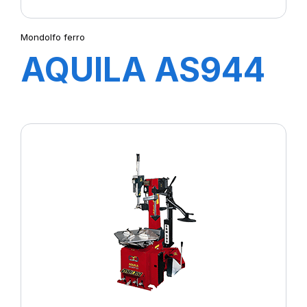
Mondolfo ferro
AQUILA AS944
TI 2V Runflat
intégré