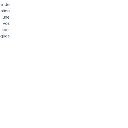
ce de
vation
s une
s vos
 sont
rques