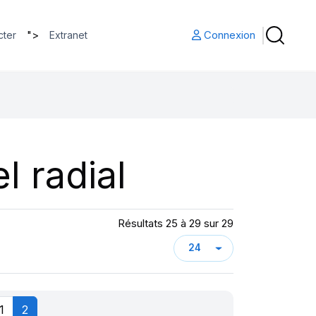
">
Connexion
cter
Extranet
l radial
Résultats 25 à 29 sur 29
1
2