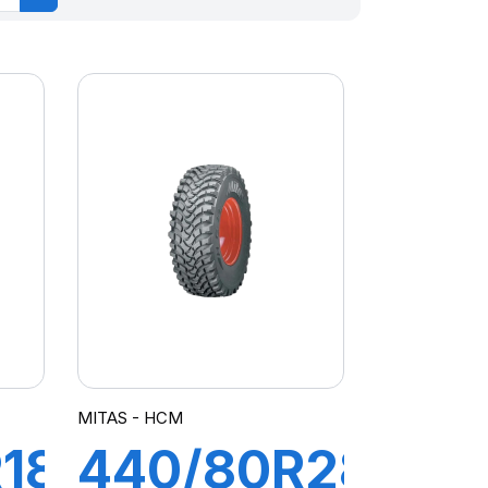
MITAS - HCM
18
440/80R28