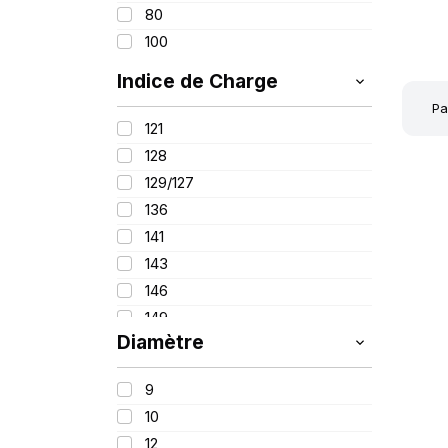
80
T
225
100
265
305
Indice de Charge
315
Pa
121
340
128
440
129/127
445
136
480
141
143
146
149
Diamètre
153
156
9
160
10
161
12