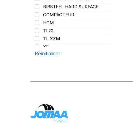
BIBSTEEL HARD SURFACE
COMPACTEUR
HCM
TI 20
TL XZM
XF
Réinitialiser
XMCL
XZM
XZM2+