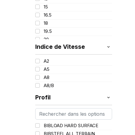
163
15
165
16.5
166
18
167
19.5
169
20
173
Indice de Vitesse
24
176
25
178
A2
26
193
A5
28
207
A8
33
214
A8/B
Profil
BIBLOAD HARD SURFACE
BIBSTEEL ALL TERRAIN