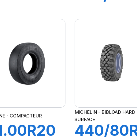
ZM TL
(12.5R18
60A5
TL IND
143A8 TI
20
MICHELIN - BIBLOAD HARD
NE - COMPACTEUR
SURFACE
1.00R20
440/80