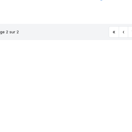
L 165A2
161A8/1
COMPACTEUR
TL
«
‹
ge 2 sur 2
BIBLOA
HS