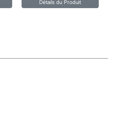
Détails du Produit
10PR TL
MPT04