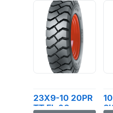
23X9-10 20PR
10
TT FL 08
S