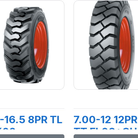
-16.5 8PR TL
7.00-12 12PR
K02
TT FL08+CH