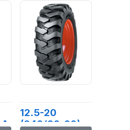
12.5-20
 A
(340/80-20)