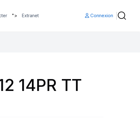
">
Connexion
cter
Extranet
12 14PR TT