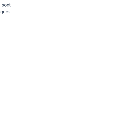
 sont
rques