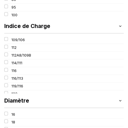
520
95
600
100
650
Indice de Charge
800
109/106
112
112A8/109B
114/111
116
116/113
119/116
122
Diamètre
125
127
16
127/127
18
131/131