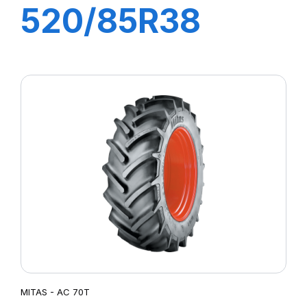
520/85R38
155A8 (155B) TL
AC85 (20,8R38)
MITAS - AC 70T