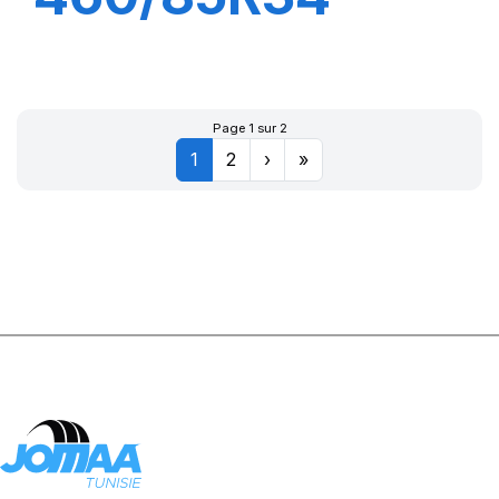
147A8 TL AC85
Page 1 sur 2
1
2
›
»