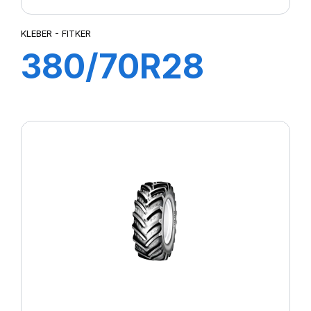
KLEBER - FITKER
380/70R28
127A8/127B
FITKER