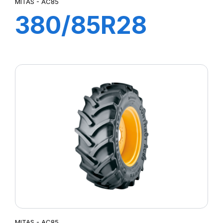
MITAS - AC85
380/85R28
133A8/133B TL
AC85 (14.9R28)
MITAS - AC85