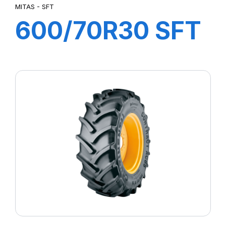
MITAS - SFT
600/70R30 SFT
152/155A8