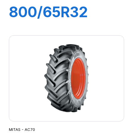
800/65R32
(30.5R32)
172A8 (169B) TL
AC 70 H
MITAS - AC70