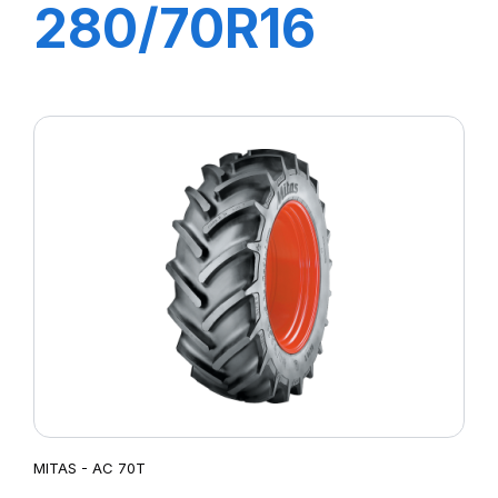
280/70R16
(7.50R16) 112A8
(112B) TL AC
70T
MITAS - AC 70T