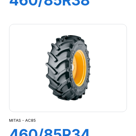
460/85R38
149A8 TL AC85
MITAS - AC85
460/85R34