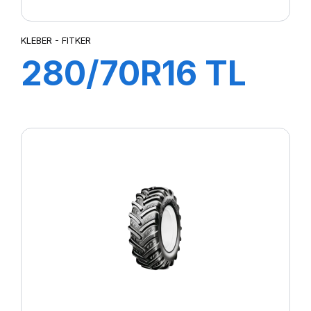
KLEBER - FITKER
280/70R16 TL
112A8/109B
FITKER