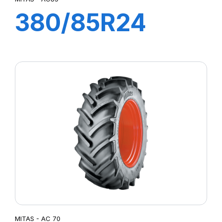
380/85R24
AC85
131A8/131B TL
(14.9R24)
MITAS - AC 70