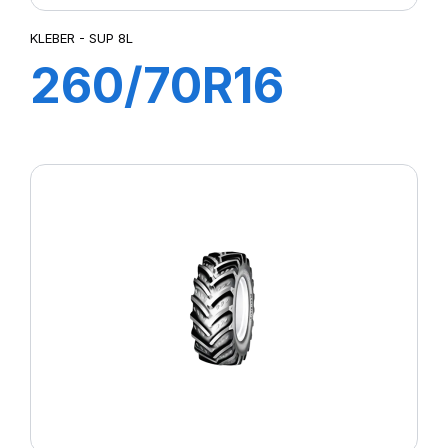
KLEBER - SUP 8L
260/70R16
109A8/106B
SUP 8L