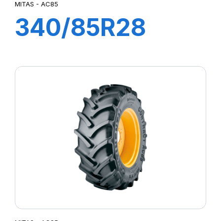
MITAS - AC85
340/85R28
(13.6R28) TL
127A8 (127B)
AC85