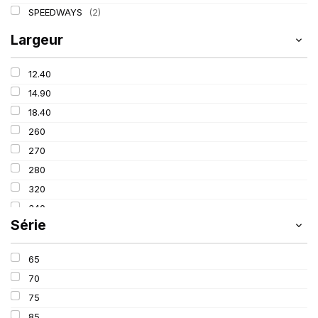
SPEEDWAYS
(2)
Largeur
12.40
14.90
18.40
260
270
280
320
340
Série
380
405
65
420
70
460
75
480
85