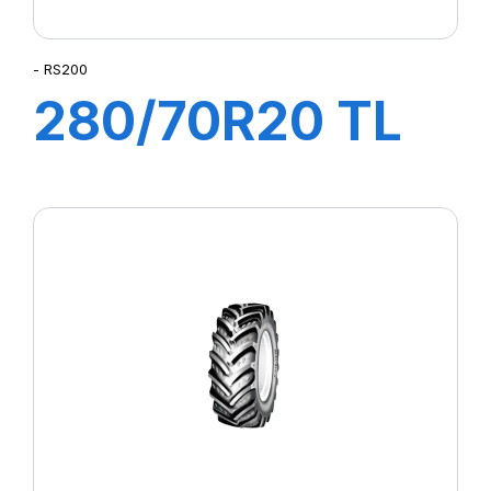
- RS200
280/70R20 TL
116A8/B RS200