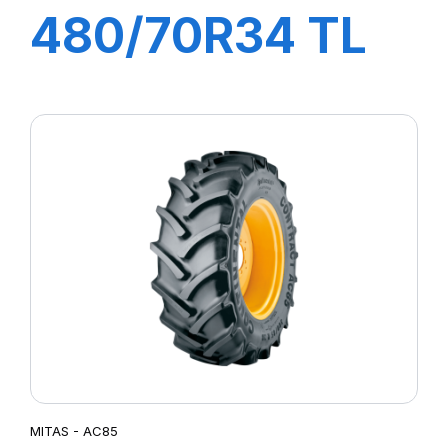
480/70R34 TL
143A8/B AC70 G
MITAS - AC85