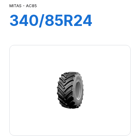
MITAS - AC85
340/85R24
(13.6R24) 125A8
(125B) TL AC85
MITAS