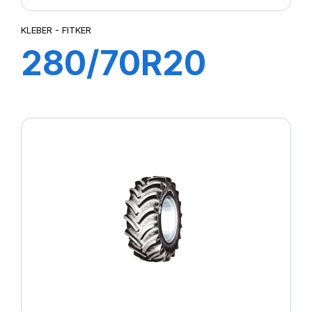
KLEBER - FITKER
280/70R20
116A8/113B
FITKER