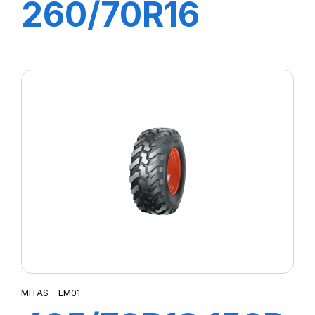
260/70R16
(6.50R16) 190A8
(109B) TL AC
70T
MITAS - EM01