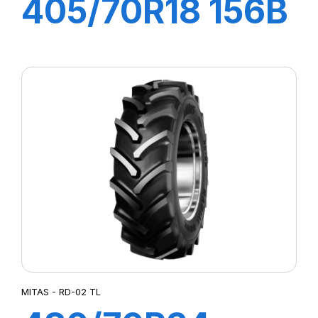
405/70R18 156B
(168 A2) EM-01
MITAS - RD-02 TL