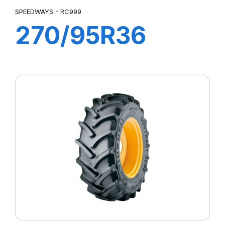
SPEEDWAYS - RC999
270/95R36
(11.2R36) 139
A8/B RC 999