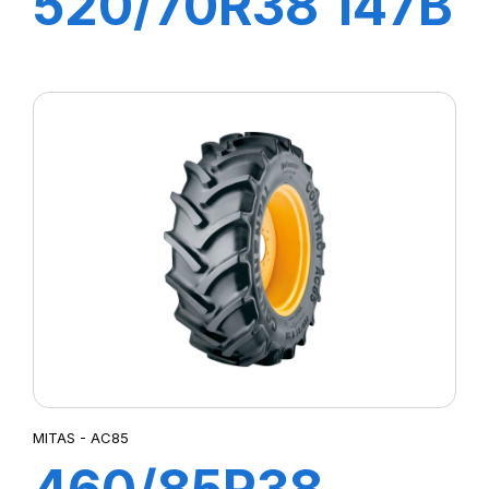
520/70R38 147B
TL RD02
MITAS - AC85