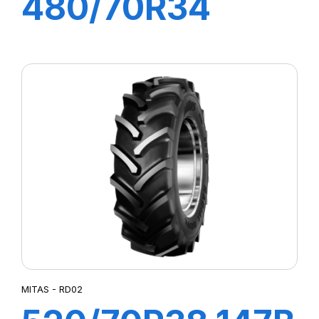
480/70R34
143A8 RD-02 TL
MITAS - RD02