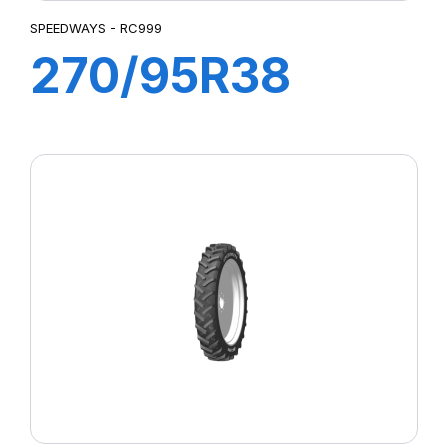
SPEEDWAYS - RC999
270/95R38
(11.2R38) 140
A8/B RC 999