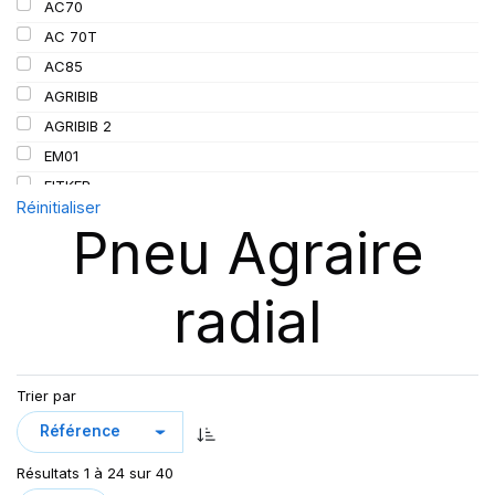
AC70
152/155
AC 70T
155
AC85
156
AGRIBIB
157
AGRIBIB 2
162/162
EM01
167
FITKER
Réinitialiser
172
OMNIBIB
Pneu Agraire
190
RC999
RD-02 TL
radial
RD01
RD02
RS200
SFT
Trier par
SUP 8L
TL AC85
Résultats 1 à 24 sur 40
TRAKER