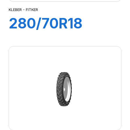
KLEBER - FITKER
280/70R18
114A8/111B
FITKER