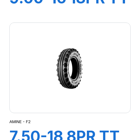
SAMRAT +CH A
AIR + FLAP
AMINE - F2
7.50-18 8PR TT