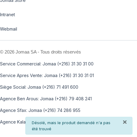
Jomaa Store
Intranet
Webmail
©
2026 Jomaa SA - Tous droits réservés
Service Commercial: Jomaa (+216) 31 30 31 00
Service Apres Vente: Jomaa (+216) 31 30 31 01
Siège Social: Jomaa (+216) 71 491 600
Agence Ben Arous: Jomaa (+216) 79 408 241
Agence Sfax: Jomaa (+216) 74 286 955
×
Agence Kalaa: Jomaa (+216) 73 812 100
info
Désolé, mais le produit demandé n'a pas
été trouvé