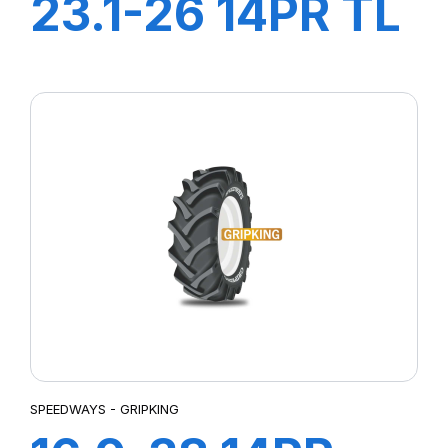
23.1-26 14PR TL
TD-01 (M-I)
SPEEDWAYS - GRIPKING