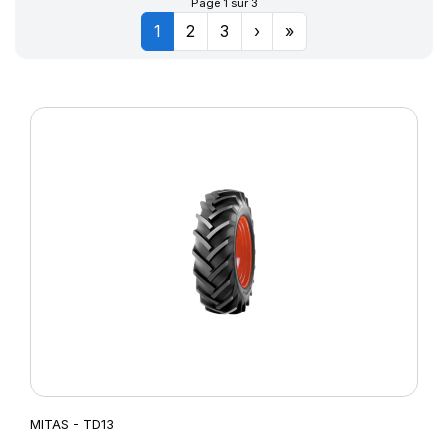
Page 1 sur 3
1
2
3
›
»
MITAS - TD13