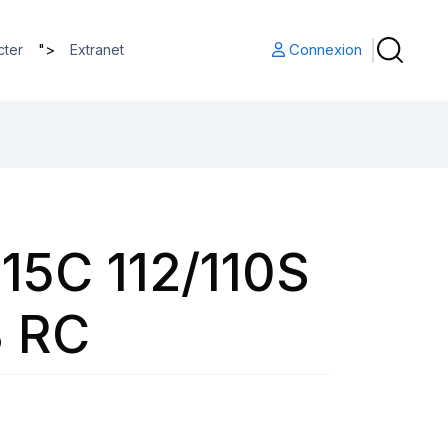
">
Connexion
cter
Extranet
15C 112/110S
3 RC