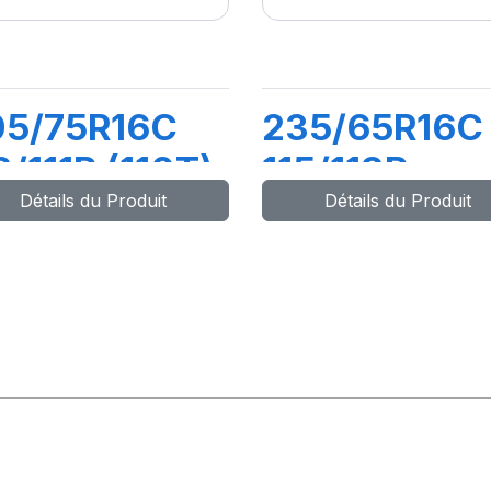
05/75R16C
235/65R16C
3/111R (110T)
115/113R
Détails du Produit
Détails du Produit
ILIS 3
AGILIS 3