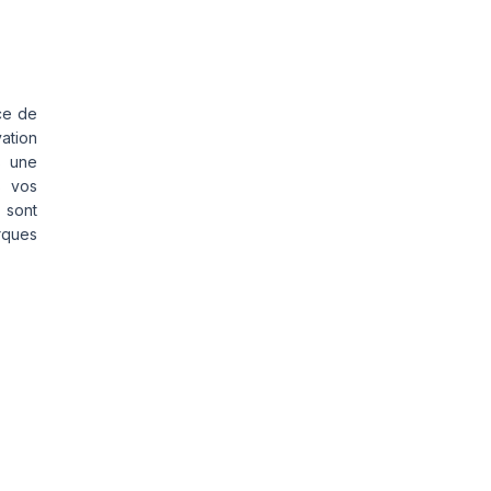
ce de
vation
s une
s vos
 sont
rques