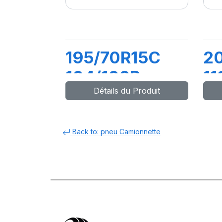
195/70R15C
2
104/102R
11
Détails du Produit
(98T) AGILIS 3
AG
Back to: pneu Camionnette