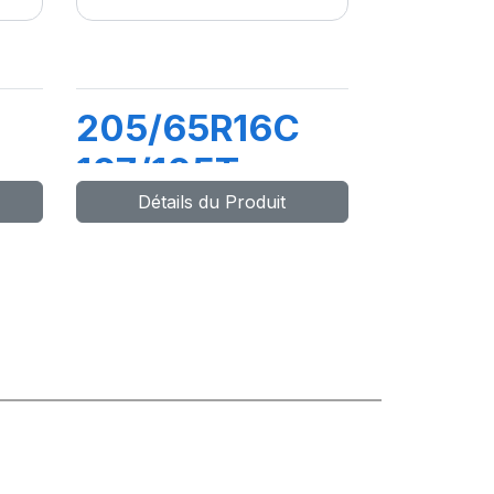
205/65R16C
107/105T
Détails du Produit
(103H) AGILIS
3