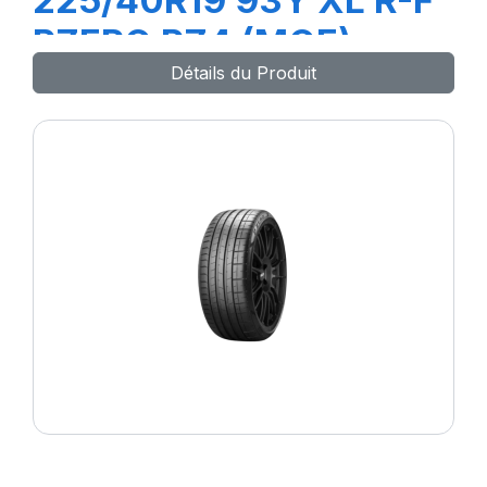
225/40R19 93Y XL R-F
PZERO PZ4 (MOE)
Détails du Produit