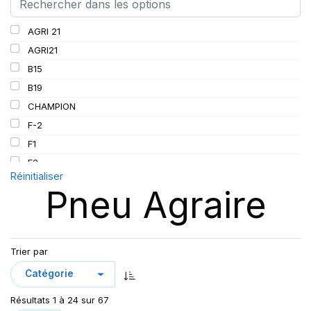
AGRI 21
AGRI21
B15
B19
CHAMPION
F-2
F1
F2
Réinitialiser
F150
Pneu Agraire
FORESTRY
GRIPKING
GRIPKING HD
Trier par
GRIPKING R-1
IM07
PK 303
Résultats 1 à 24 sur 67