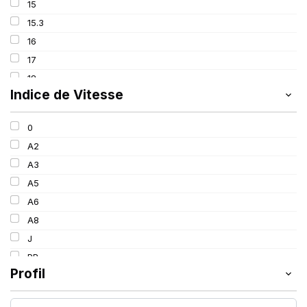
15
133/131
15.3
141
16
144
17
149
18
151
Indice de Vitesse
20
152
24
156
0
26
A2
28
A3
30
A5
34
A6
38
A8
J
PR
Profil