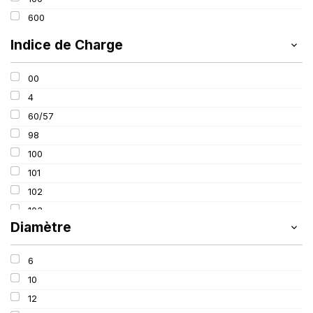
12.50
600
13.60
Indice de Charge
14.90
15X
00
16.5
4
16.90
60/57
18.40
98
23.10
100
500
101
102
103
Diamètre
106
109
6
110
10
111
12
116