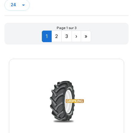
PK 319
SAMRAT
SM4
STRAGUA
Page 1 sur 3
STT
1
2
3
›
»
SW-101
SW-201
TD-10
TD01
TD13
TD19
TRACTOR