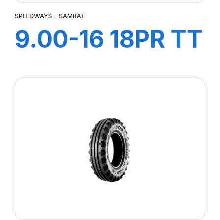
SPEEDWAYS - SAMRAT
9.00-16 18PR TT
SAMRAT +CH A
AIR + FLAP