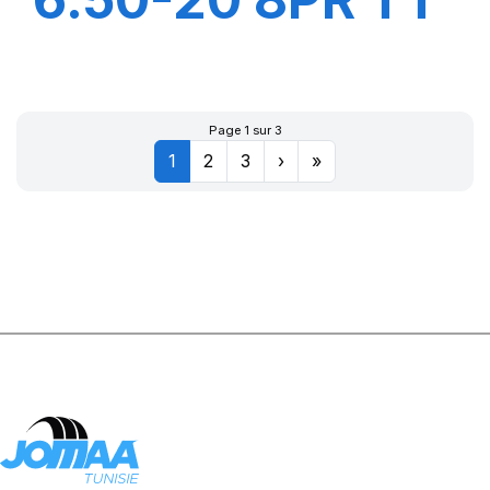
F1
Page 1 sur 3
1
2
3
›
»