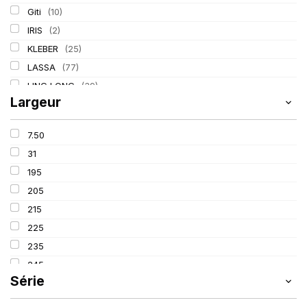
Giti
(10)
IRIS
(2)
KLEBER
(25)
LASSA
(77)
LING LONG
(39)
Largeur
MICHELIN
(80)
PIRELLI
(110)
7.50
TIGAR
(3)
31
195
205
215
225
235
245
Série
255
265