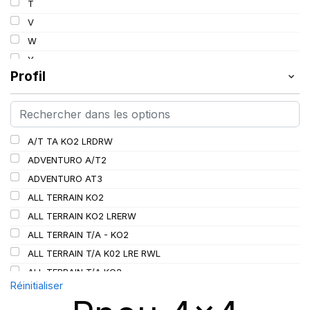
T
112
V
113
W
114
Y
115
Profil
115/112
116
116/113
A/T TA KO2 LRDRW
117/114
ADVENTURO A/T2
117/116
ADVENTURO AT3
118/115
ALL TERRAIN KO2
119/116
ALL TERRAIN KO2 LRERW
120
ALL TERRAIN T/A - KO2
120/116
ALL TERRAIN T/A K02 LRE RWL
120/117
ALL TERRAIN T/A KO2
121
Réinitialiser
ALL TERRAIN T/A KO3
121/118
AT/TA KO3 LRD