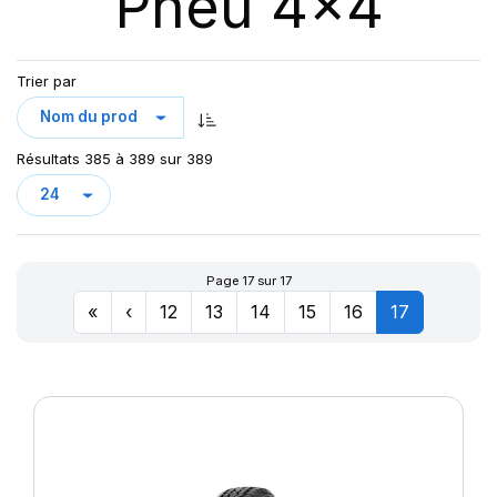
Pneu 4x4
123
AT/TA KO3 LRF
123/120
AT70
124/121
Trier par
AT100
126/123
AT T/A KO2
127/124
AURES
128
Résultats 385 à 389 sur 389
CHAMPIRO VP1
CINTURATO AS+
CINTURATO SF3
CITILANDER
Page 17 sur 17
COBRA
«
‹
12
13
14
15
16
17
COMPETUS A/T 2
COMPETUS A/T 3
COMPETUS H/L
COMPETUS H/P
COMPETUS H/P2
COMPETUS H/P3