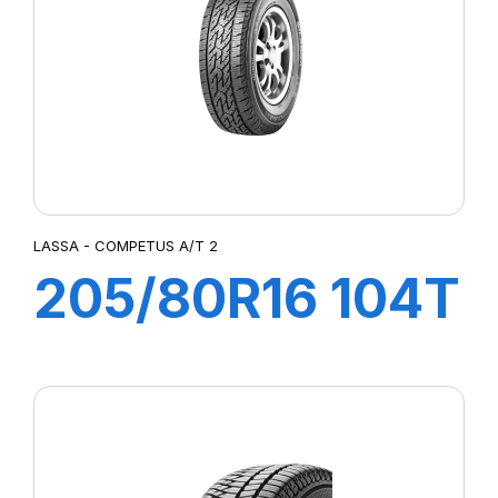
LATTITUDE SPORT 3
LATTITUDE TOUR HP (N1)²
LMB3
LTA/S
LTX A/T
LTX AT2
MUD TERRAIN T/A KM2
MUD TERRAIN T/A KM3
LASSA - COMPETUS A/T 2
P-ZERO AS
205/80R16 104T
P7 CINTURATO
PILOTE SPORT 4 SUV
XL COMPETUS
PILOT SPORT 4
PILOT SPORT CUP2
A/T 2
PILOT SUPER SPORT
POWERGY 2
PRESTO