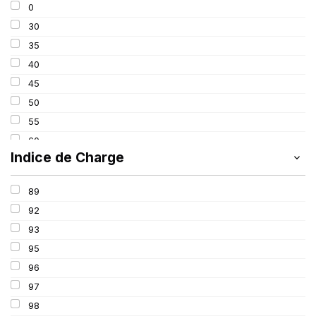
0
275
30
285
35
295
40
305
45
315
50
325
55
60
Indice de Charge
65
70
89
75
92
80
93
85
95
100
96
97
98