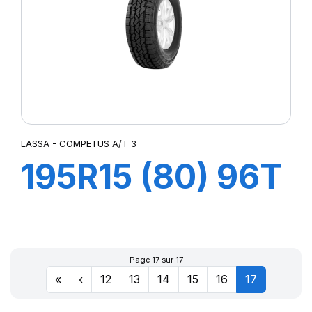
LASSA - COMPETUS A/T 3
195R15 (80) 96T
COMPETUS
A/T3
Page 17 sur 17
«
‹
12
13
14
15
16
17