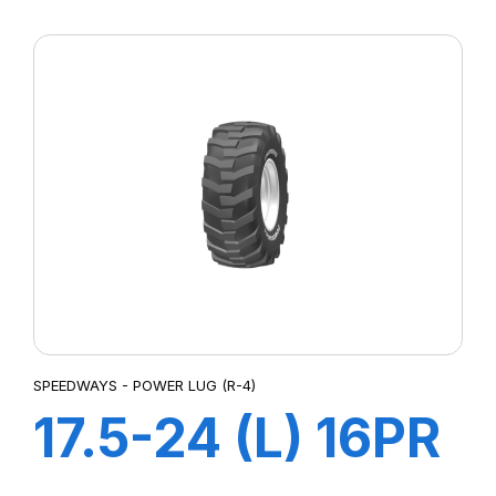
POWER GRIP G-
2
SPEEDWAYS - POWER LUG (R-4)
17.5-24 (L) 16PR