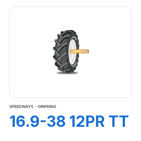
SPEEDWAYS - GRIPKING
16.9-38 12PR TT
GripKing