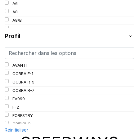
154
A6
30
157
A8
34
160
A8/B
36
185
J
38
Profil
L
PR
AVANTI
COBRA F-1
COBRA R-5
COBRA R-7
EV999
F-2
FORESTRY
GRIPKING
Réinitialiser
GRIPKING HD