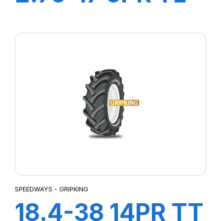
COBRA F-1
SPEEDWAYS - GRIPKING
18.4-38 14PR TT