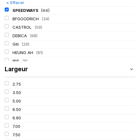
×
Effacer
SPEEDWAYS
(64)
BFGOODRICH
(34)
CASTROL
(59)
DEBICA
(68)
Giti
(29)
HEUNG AH
(81)
IRIS
(8)
Largeur
ITALMATIC
(60)
KLEBER
(116)
2.75
LASSA
(174)
3.50
LING LONG
(152)
5.00
MICHELIN
(345)
6.50
MITAS
(95)
6.90
Mondolfo ferro
(31)
7.00
PIRELLI
(419)
7.50
PROMETEON
(18)