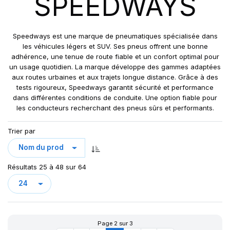
SPEEDWAYS
GRIPKING R-1
LIFT KING
MPT-007
Speedways est une marque de pneumatiques spécialisée dans
PK 303
les véhicules légers et SUV. Ses pneus offrent une bonne
adhérence, une tenue de route fiable et un confort optimal pour
PK 319
un usage quotidien. La marque développe des gammes adaptées
POWERGRIP
aux routes urbaines et aux trajets longue distance. Grâce à des
POWER GRIP G-2
tests rigoureux, Speedways garantit sécurité et performance
dans différentes conditions de conduite. Une option fiable pour
POWER LUG (R-4)
les conducteurs recherchant des pneus sûrs et performants.
RC999
ROCK PLUS HD
Trier par
SAMRAT
STEER KING HD+
Résultats 25 à 48 sur 64
SW-101
SW-201
SW 333
Page 2 sur 3