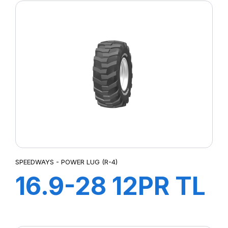
SPEEDWAYS - POWER LUG (R-4)
16.9-28 12PR TL
Power LugR-4