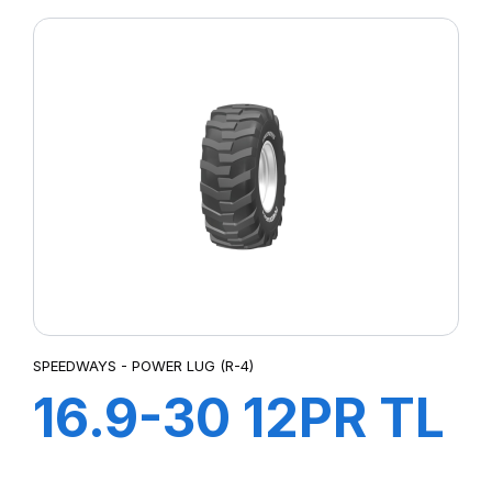
SPEEDWAYS - POWER LUG (R-4)
16.9-30 12PR TL
PowerLug R-4