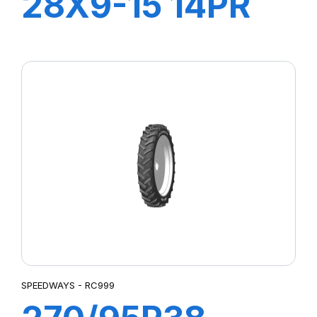
28X9-15 14PR
LIFT KING HD +
Ch à ir +Flap
SPEEDWAYS - RC999