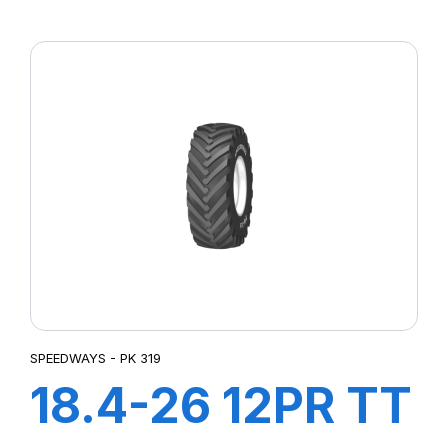
SUPER R-4
(POWER LUG)
SPEEDWAYS - PK 319
18.4-26 12PR TT