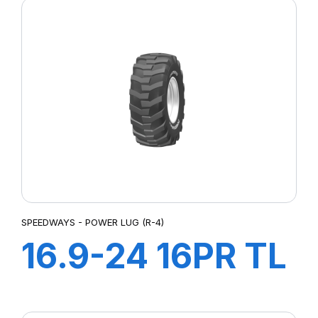
SPEEDWAYS - POWER LUG (R-4)
16.9-24 16PR TL
Power LugR-4