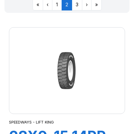
«
‹
1
2
3
›
»
SPEEDWAYS - LIFT KING