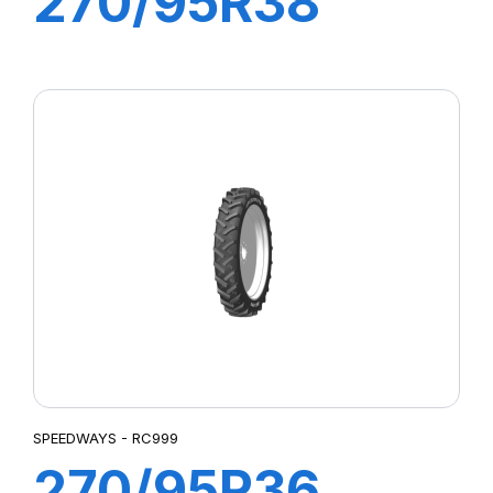
270/95R38
(11.2R38) 140
A8/B RC 999
SPEEDWAYS - RC999
270/95R36