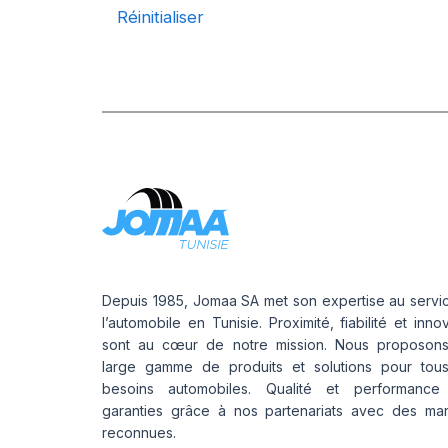
Réinitialiser
GRIPKING HD
GRIPKING R-1
LIFT KING
MPT-007
PK 303
PK 319
POWERGRIP
POWER GRIP G-2
POWER LUG (R-4)
RC999
ROCK PLUS HD
Depuis 1985, Jomaa SA met son expertise au servi
SAMRAT
l’automobile en Tunisie. Proximité, fiabilité et inno
sont au cœur de notre mission. Nous proposon
STEER KING HD+
large gamme de produits et solutions pour tou
SW-101
besoins automobiles. Qualité et performance
SW-201
garanties grâce à nos partenariats avec des ma
SW 333
reconnues.