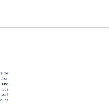
ce de
vation
s une
s vos
 sont
rques