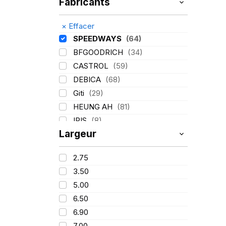
Fabricants
×
Effacer
SPEEDWAYS
(64)
BFGOODRICH
(34)
CASTROL
(59)
DEBICA
(68)
Giti
(29)
HEUNG AH
(81)
IRIS
(8)
Largeur
ITALMATIC
(60)
KLEBER
(116)
2.75
LASSA
(174)
3.50
LING LONG
(152)
5.00
MICHELIN
(345)
6.50
MITAS
(95)
6.90
Mondolfo ferro
(31)
7.00