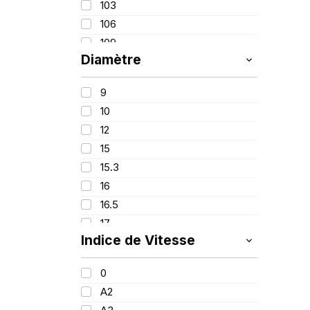
103
16.90
106
17.50
109
18.40
Diamètre
110
28X9
111
270
9
116
10
123
12
126/124
15
132
15.3
133/131
16
134
16.5
139
17
140/137
Indice de Vitesse
18
141
20
148/145
0
24
151
A2
25
152