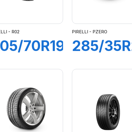
LLI - R02
PIRELLI - PZERO
05/70R19.5
285/35R
02 S
(ZR)
48/145M
(106Y) X
PZERO
(N0)