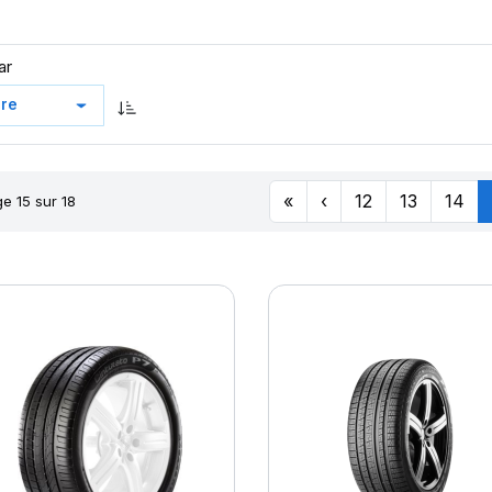
ar
«
‹
12
13
14
e 15 sur 18