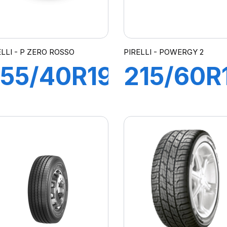
ELLI - P ZERO ROSSO
PIRELLI - POWERGY 2
55/40R19
215/60R
00Y XL
100V XL
PZERO
POWER
MO)
2