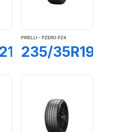
PIRELLI - PZERO PZ4
21
235/35R19
S-
91Y XL P-
R)
ZERO PZ4