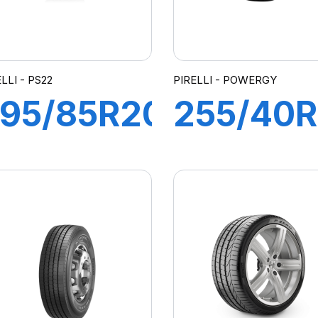
MOE)
LLI - PS22
PIRELLI - POWERGY
95/85R20
255/40
OR PS22
101Y XL
L168G
POWER
161J)
M+S