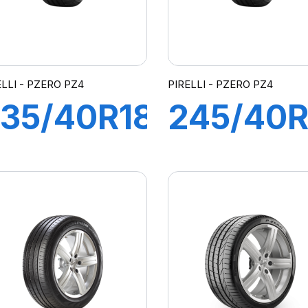
ELLI - PZERO PZ4
PIRELLI - PZERO PZ4
35/40R18
245/40
ZR) 95Y
99Y P-
L PZERO
ZERO P
PZ4
(MGT)