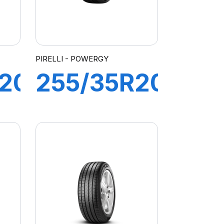
PIRELLI - POWERGY
20
255/35R20
97Y XL
J)
POWERGY