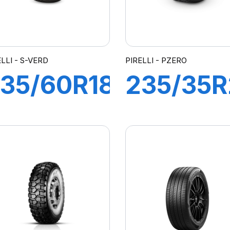
ELLI - S-VERD
PIRELLI - PZERO
35/60R18
235/35R
03H R-F
92Y XL
-VERDE
PZERO (
ll
eason