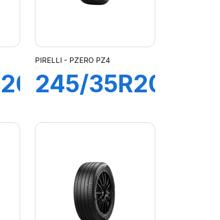
PIRELLI - PZERO PZ4
R20
245/35R20
95W XL
Z4
PZERO
PZ4 (VOL)