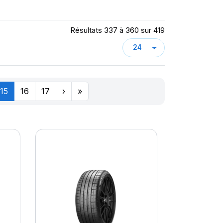
Résultats 337 à 360 sur 419
15
16
17
›
»