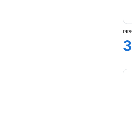
P1 CINTURATO
P1 CINTURATO VERDE
P 7
P7 ALL SEASON
PIRE
P7 CINTURATO
3
P7 CINTURATO (*)
P7 CINTURATO (MO)
R
P7 CINTURATO (MOE)
P7 CINTURATO 2
1
P7 CINTURATO C2
POWERGY
POWERGY 2
PS22
PZ4
PZERO
P ZERO (N0)