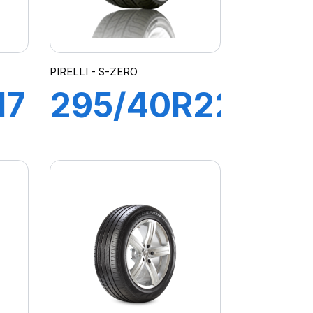
PIRELLI - S-ZERO
17
295/40R22
112W S-
GY
ZERO
(MO1)