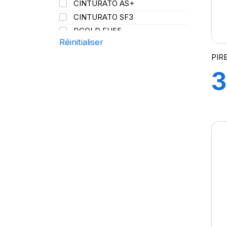
(
CINTURATO AS+
121/120
CINTURATO SF3
123
DCOLD FH55
128/126
Réinitialiser
DIABLO SCOOTER R
136/134
PIRE
FG85
143/141
3
FG88
148/145
FH95
152
FH:01K
P
152/148
FR25
154/148
FR 25 PLUS
T
154/149
FR:01
154/150
FR: 01S
(
156/150
LS97 PLUS
158/156
NERO
160
NERO GT
164/160
P-ZERO
168
P-ZERO AS