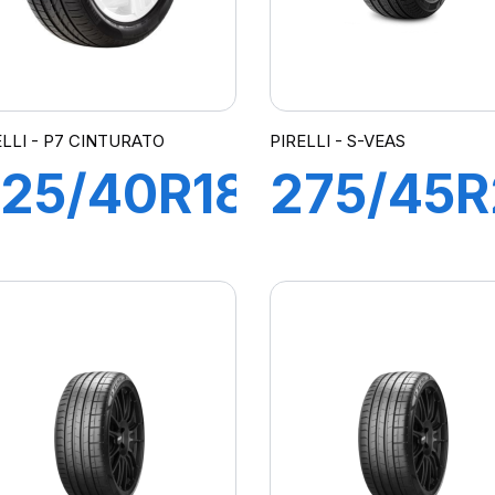
ELLI - P7 CINTURATO
PIRELLI - S-VEAS
25/40R18
275/45R
2Y XL R-
110Y XL 
 P7
VEAS (L
CINTURATO
*)