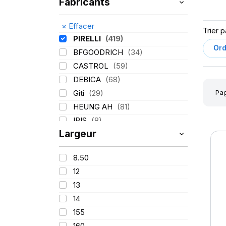
Fabricants
×
Effacer
Trier p
PIRELLI
(419)
BFGOODRICH
(34)
CASTROL
(59)
DEBICA
(68)
Pag
Giti
(29)
HEUNG AH
(81)
IRIS
(8)
Largeur
ITALMATIC
(60)
KLEBER
(116)
8.50
LASSA
(174)
12
LING LONG
(152)
13
MICHELIN
(345)
14
MITAS
(95)
155
Mondolfo ferro
(31)
160