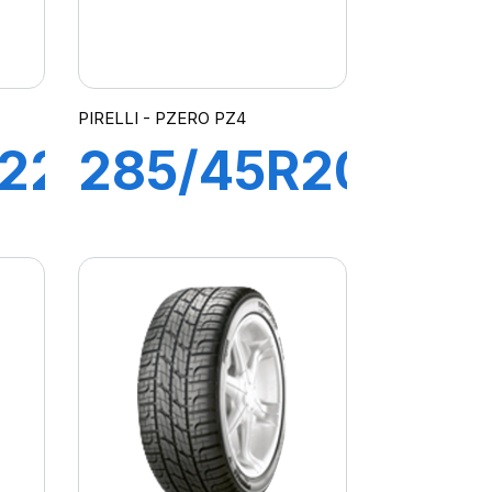
PIRELLI - PZERO PZ4
22
285/45R20
112Y
L
PZERO
PZ4 (AO1)