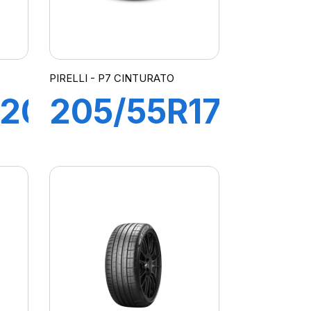
PIRELLI - P7 CINTURATO
R20
205/55R17
91V P7
GY
CINTURATO