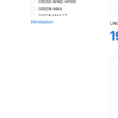
CROSS WIND HP010
107/105
Y
GREEN-MAX
108
GREEN MAX ET
109
Réinitialiser
GREEN MAX HP 010
LIN
110
GREEN MAX HP010
1
110/108
GREEN MAX VAN
111
GREN-MAX ET
112
GRIP MASTER
112/110
KCA651
G
114
LB01
115
LB01N**
115/113
LL25
117/114
LL39
118/114
H
LL45
121/120
LL 102
122/118
LL102
131
LLA08
143/141