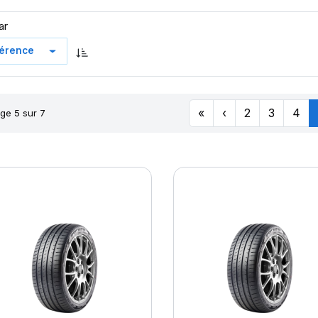
ar
«
‹
2
3
4
ge 5 sur 7