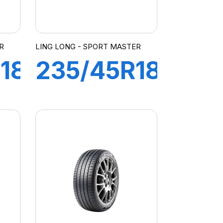
R
LING LONG - SPORT MASTER
18
235/45R18
98Y XL
SPORT
MASTER