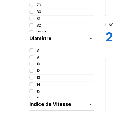
95
215
79
100
225
80
235
81
245
LIN
82
255
2
83/81
265
Diamètre
84
275
86
1
295
8
87
315
9
88
445
10
88/86
12
89
13
90
14
91
15
92
16
93
Indice de Vitesse
16.5
94
17