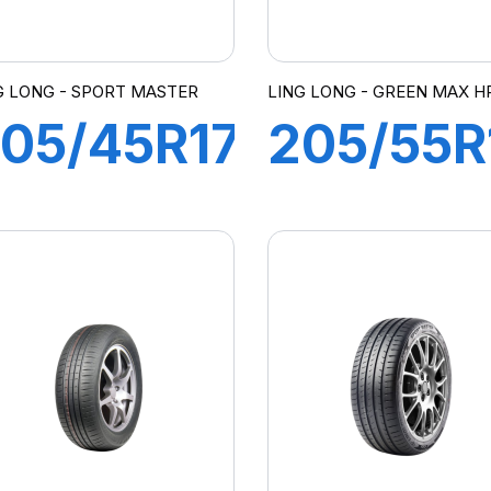
G LONG - SPORT MASTER
LING LONG - GREEN MAX H
05/45R17
205/55R
8Y XL
94V TL
SPORT
GREEN-
MASTER
MAX