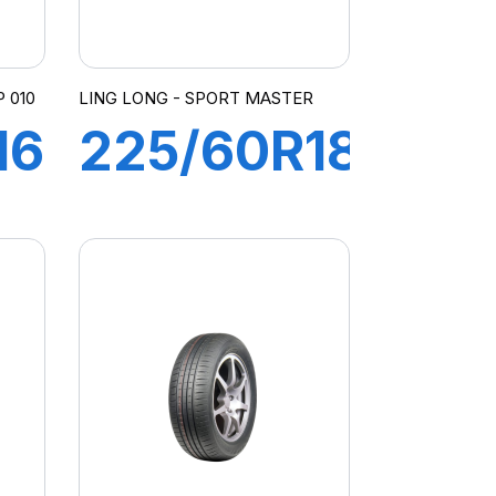
 010
LING LONG - SPORT MASTER
16
225/60R18
104V
SPORT
MASTER
C/S