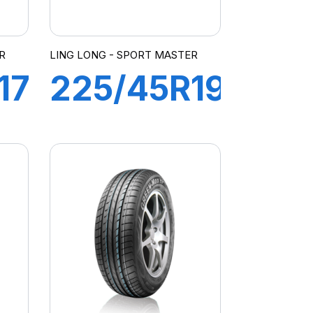
R
LING LONG - SPORT MASTER
17
225/45R19
96Y XL
SPORT
MASTER