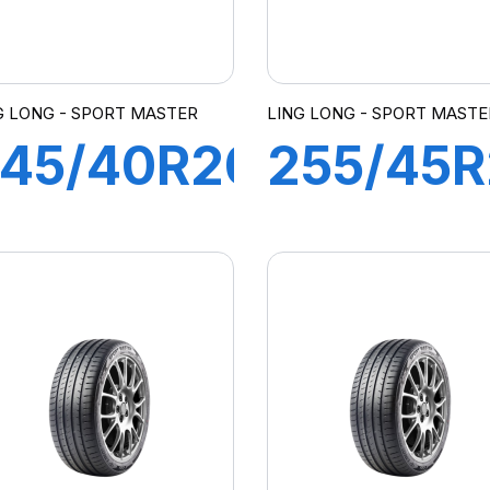
G LONG - SPORT MASTER
LING LONG - SPORT MASTE
45/40R20
255/45
9Y XL
105Y
SPORT
SPORT
MASTER
MASTER
C/S