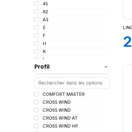
95
45
17.5
96
A2
18
97
A3
19
98
LIN
E
20
99
F
2
21
100
H
22.5
101
K
9
25
102
L
102/100
Profil
M
103
N
104
P
104/102
Q
COMFORT MASTER
105
R
CROSS WIND
106
S
CROSS WIND
106/104
T
CROSS WIND AT
107
V
CROSS WIND HP
107/103
W