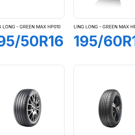
G LONG - GREEN MAX HP010
LING LONG - GREEN MAX HP
95/50R16
195/60R
88V
89H
REEN-
GREEN-
MAX
MAX
P010
HP010