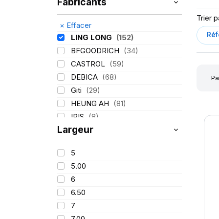
Fabricants
Trier p
×
Effacer
LING LONG
(152)
BFGOODRICH
(34)
CASTROL
(59)
DEBICA
(68)
Pa
Giti
(29)
HEUNG AH
(81)
IRIS
(8)
Largeur
ITALMATIC
(60)
KLEBER
(116)
5
LASSA
(174)
5.00
MICHELIN
(345)
6
MITAS
(95)
6.50
Mondolfo ferro
(31)
7
PIRELLI
(419)
7.00