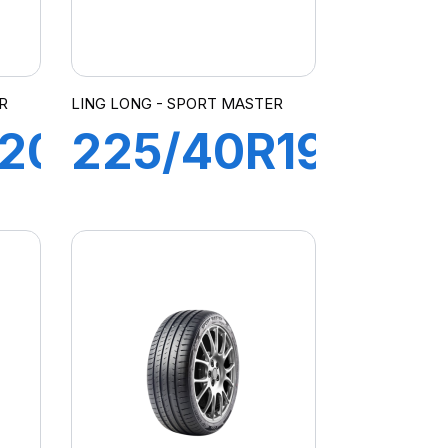
R
LING LONG - SPORT MASTER
R20
225/40R19
93Y
SPORT
MASTER