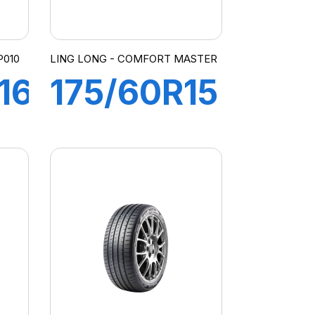
P010
LING LONG - COMFORT MASTER
16
175/60R15
81V
COMFORT
MASTER