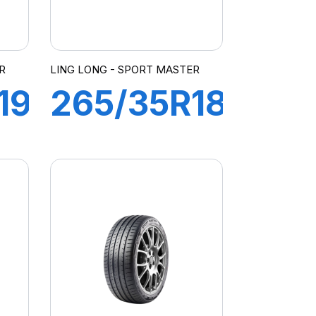
R
LING LONG - SPORT MASTER
19
265/35R18
97Y XL
SPORT
 e
MASTER