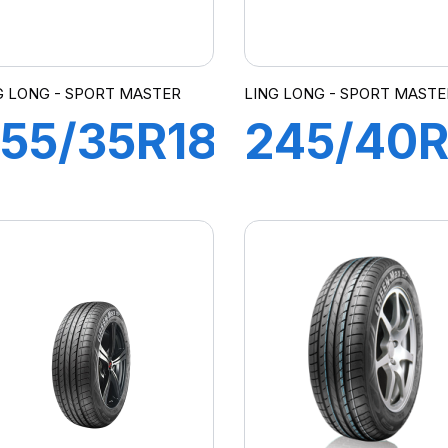
G LONG - SPORT MASTER
LING LONG - SPORT MASTE
55/35R18
245/40R
4Y XL
97Y XL
SPORT
SPORT
MASTER
MASTER