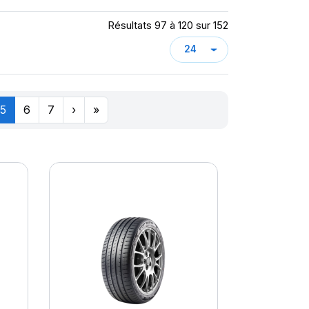
Résultats 97 à 120 sur 152
5
6
7
›
»