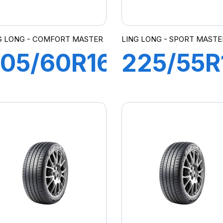
G LONG - COMFORT MASTER
LING LONG - SPORT MASTE
05/60R16
225/55R
92V
101Y XL
COMFORT
SPORT
MASTER
MASTER