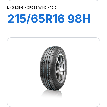
LING LONG - CROSS WIND HP010
215/65R16 98H
CROSS WIND
HP010