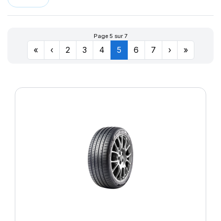
LLR666
174
LM11N
177
LMB3
180
Page 5 sur 7
LMC4
201
«
‹
2
3
4
5
6
7
›
»
LXC MASTER
LL
M-D41
MD-40
R655
R666
SPORT MASTER
T010