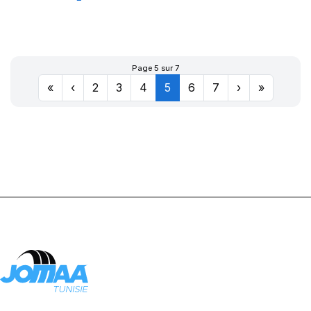
GREEN-MAX ET
Page 5 sur 7
«
‹
2
3
4
5
6
7
›
»