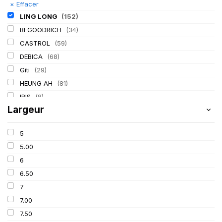
×
Effacer
LING LONG
(152)
BFGOODRICH
(34)
CASTROL
(59)
DEBICA
(68)
Giti
(29)
HEUNG AH
(81)
IRIS
(8)
Largeur
ITALMATIC
(60)
KLEBER
(116)
5
LASSA
(174)
5.00
MICHELIN
(345)
6
MITAS
(95)
6.50
Mondolfo ferro
(31)
7
PIRELLI
(419)
7.00
PROMETEON
(18)
7.50
SCHRADER
(24)