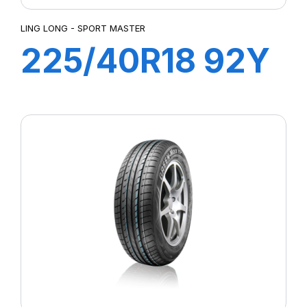
LING LONG - SPORT MASTER
225/40R18 92Y
XL SPORT
MASTER