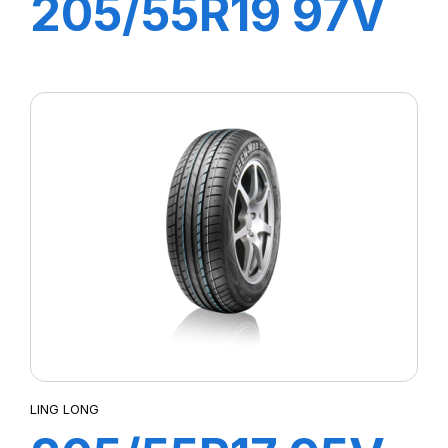
205/55R19 97V
XL SPORT
MASTER C/S
LING LONG