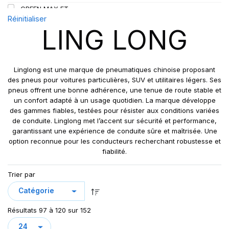
GREEN MAX ET
109
Réinitialiser
GREEN MAX HP 010
110
LING LONG
GREEN MAX HP010
110/108
GREEN MAX VAN
111
GREN-MAX ET
112
Linglong est une marque de pneumatiques chinoise proposant
GRIP MASTER
des pneus pour voitures particulières, SUV et utilitaires légers. Ses
112/110
pneus offrent une bonne adhérence, une tenue de route stable et
KCA651
114
un confort adapté à un usage quotidien. La marque développe
LB01
115
des gammes fiables, testées pour résister aux conditions variées
LB01N**
de conduite. Linglong met l’accent sur sécurité et performance,
115/113
garantissant une expérience de conduite sûre et maîtrisée. Une
LL25
117/114
option reconnue pour les conducteurs recherchant robustesse et
LL39
118/114
fiabilité.
LL45
121/120
Trier par
LL 102
122/118
LL102
131
LLA08
143/141
Résultats 97 à 120 sur 152
LLF26
158/150