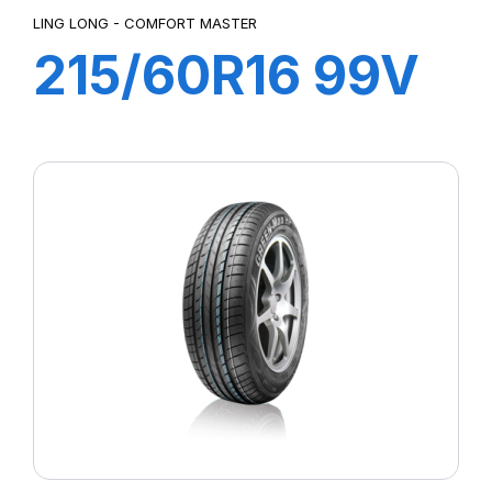
LING LONG - COMFORT MASTER
215/60R16 99V
XL COMFORT
MASTER