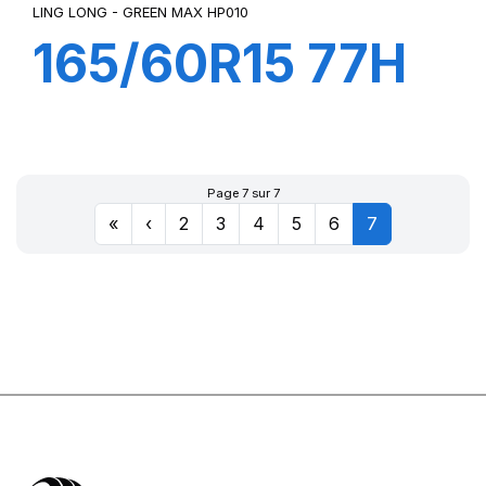
LING LONG - GREEN MAX HP010
165/60R15 77H
GREEN-MAX
(HP010)
Page 7 sur 7
«
‹
2
3
4
5
6
7