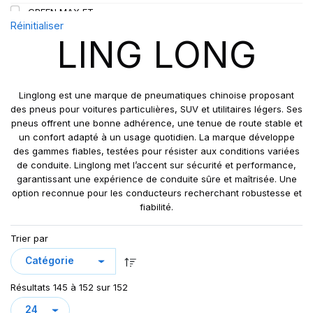
GREEN MAX ET
109
Réinitialiser
GREEN MAX HP 010
110
LING LONG
GREEN MAX HP010
110/108
GREEN MAX VAN
111
GREN-MAX ET
112
Linglong est une marque de pneumatiques chinoise proposant
GRIP MASTER
des pneus pour voitures particulières, SUV et utilitaires légers. Ses
112/110
pneus offrent une bonne adhérence, une tenue de route stable et
KCA651
114
un confort adapté à un usage quotidien. La marque développe
LB01
115
des gammes fiables, testées pour résister aux conditions variées
LB01N**
de conduite. Linglong met l’accent sur sécurité et performance,
115/113
garantissant une expérience de conduite sûre et maîtrisée. Une
LL25
117/114
option reconnue pour les conducteurs recherchant robustesse et
LL39
118/114
fiabilité.
LL45
121/120
Trier par
LL 102
122/118
LL102
131
LLA08
143/141
Résultats 145 à 152 sur 152
LLF26
158/150