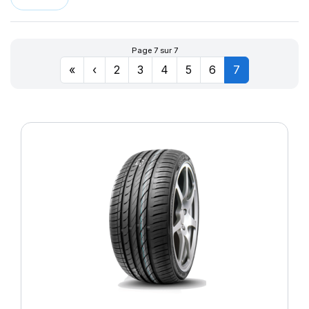
LLR666
174
LM11N
177
LMB3
180
Page 7 sur 7
LMC4
201
«
‹
2
3
4
5
6
7
LXC MASTER
LL
M-D41
MD-40
R655
R666
SPORT MASTER
T010