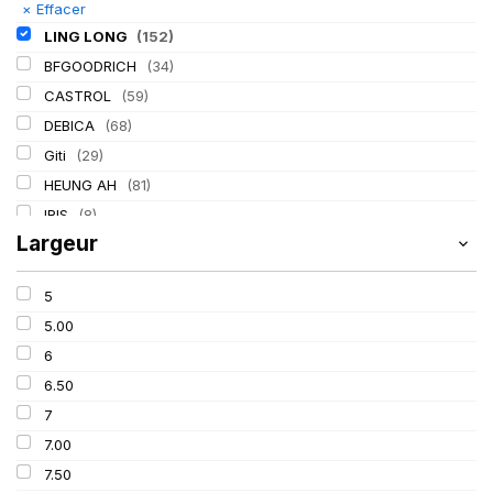
×
Effacer
LING LONG
(152)
BFGOODRICH
(34)
CASTROL
(59)
DEBICA
(68)
Giti
(29)
HEUNG AH
(81)
IRIS
(8)
Largeur
ITALMATIC
(60)
KLEBER
(116)
5
LASSA
(174)
5.00
MICHELIN
(345)
6
MITAS
(95)
6.50
Mondolfo ferro
(31)
7
PIRELLI
(419)
7.00
PROMETEON
(18)
7.50
SCHRADER
(24)