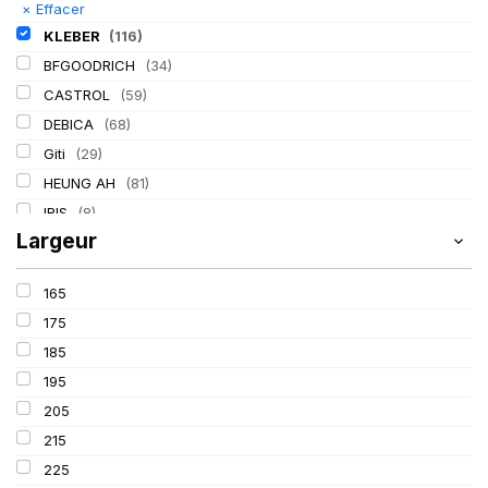
×
Effacer
KLEBER
(116)
BFGOODRICH
(34)
CASTROL
(59)
DEBICA
(68)
Giti
(29)
HEUNG AH
(81)
IRIS
(8)
Largeur
ITALMATIC
(60)
LASSA
(174)
165
LING LONG
(152)
175
MICHELIN
(345)
185
MITAS
(95)
195
Mondolfo ferro
(31)
205
PIRELLI
(419)
215
PROMETEON
(18)
225
SCHRADER
(24)