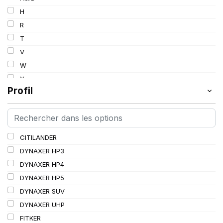
103
H
103/101
R
104/102
T
105
V
107/105
W
109
Y
109/106
Profil
109/107
110/108
112A8/109B
CITILANDER
114/111
DYNAXER HP3
115/113
DYNAXER HP4
116/113
DYNAXER HP5
116/114
DYNAXER SUV
127/127
DYNAXER UHP
144/141
FITKER