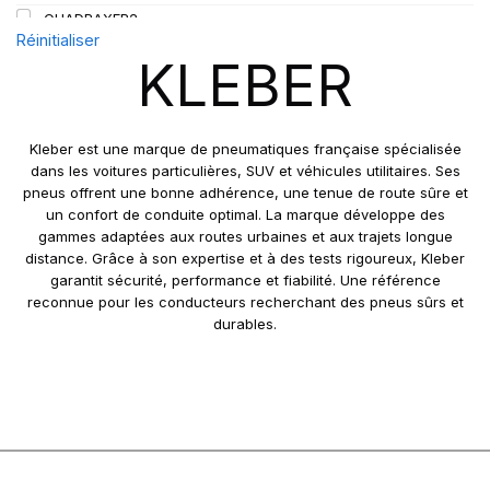
QUADRAXER2
Réinitialiser
SUP 8L
KLEBER
TRAKER
TRANSPRO
TRANSPRO 2
Kleber est une marque de pneumatiques française spécialisée
XL DYNAXER UHP
dans les voitures particulières, SUV et véhicules utilitaires. Ses
pneus offrent une bonne adhérence, une tenue de route sûre et
un confort de conduite optimal. La marque développe des
gammes adaptées aux routes urbaines et aux trajets longue
distance. Grâce à son expertise et à des tests rigoureux, Kleber
garantit sécurité, performance et fiabilité. Une référence
reconnue pour les conducteurs recherchant des pneus sûrs et
durables.