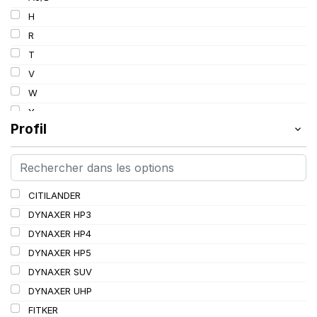
103
H
103/101
R
104/102
T
105
V
107/105
W
109
Y
109/106
Profil
109/107
110/108
112A8/109B
CITILANDER
114/111
DYNAXER HP3
115/113
DYNAXER HP4
116/113
DYNAXER HP5
116/114
DYNAXER SUV
127/127
DYNAXER UHP
144/141
FITKER