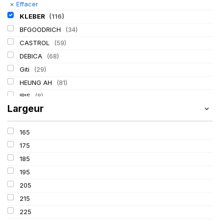
×
Effacer
KLEBER
(116)
BFGOODRICH
(34)
CASTROL
(59)
DEBICA
(68)
Giti
(29)
HEUNG AH
(81)
IRIS
(8)
Largeur
ITALMATIC
(60)
LASSA
(174)
165
LING LONG
(152)
175
MICHELIN
(345)
185
MITAS
(95)
195
Mondolfo ferro
(31)
205
PIRELLI
(419)
215
PROMETEON
(18)
225
SCHRADER
(24)