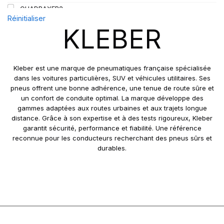
QUADRAXER2
Réinitialiser
SUP 8L
KLEBER
TRAKER
TRANSPRO
TRANSPRO 2
Kleber est une marque de pneumatiques française spécialisée
XL DYNAXER UHP
dans les voitures particulières, SUV et véhicules utilitaires. Ses
pneus offrent une bonne adhérence, une tenue de route sûre et
un confort de conduite optimal. La marque développe des
gammes adaptées aux routes urbaines et aux trajets longue
distance. Grâce à son expertise et à des tests rigoureux, Kleber
garantit sécurité, performance et fiabilité. Une référence
reconnue pour les conducteurs recherchant des pneus sûrs et
durables.