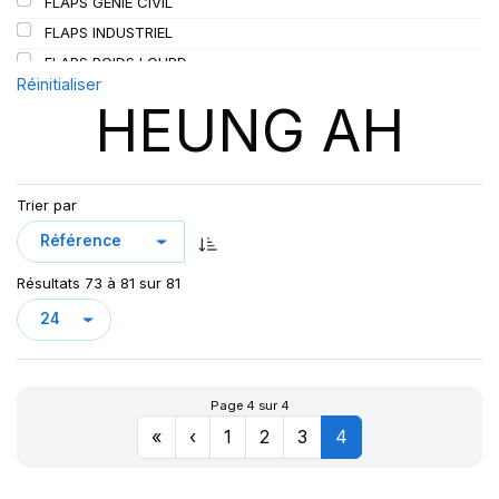
FLAPS GENIE CIVIL
SIOC
(23)
FLAPS INDUSTRIEL
SPEEDWAYS
(64)
FLAPS POIDS LOURD
STICA
(3)
Réinitialiser
HEUNG AH
TIGAR
(24)
Trier par
Résultats 73 à 81 sur 81
Page 4 sur 4
«
‹
1
2
3
4