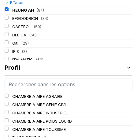
×
Effacer
HEUNG AH
(81)
BFGOODRICH
(34)
CASTROL
(59)
DEBICA
(68)
Giti
(29)
IRIS
(8)
ITALMATIC
(60)
Profil
KLEBER
(116)
LASSA
(174)
LING LONG
(152)
MICHELIN
(345)
CHAMBRE A AIRE AGRAIRE
MITAS
(95)
CHAMBRE A AIRE GENIE CIVIL
Mondolfo ferro
(31)
CHAMBRE A AIRE INDUSTRIEL
PIRELLI
(419)
CHAMBRE A AIRE POIDS LOURD
PROMETEON
(18)
CHAMBRE A AIRE TOURISME
SCHRADER
(24)