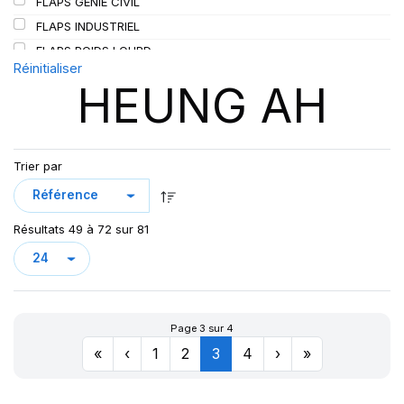
FLAPS GENIE CIVIL
SIOC
(23)
FLAPS INDUSTRIEL
SPEEDWAYS
(64)
FLAPS POIDS LOURD
STICA
(3)
Réinitialiser
HEUNG AH
TIGAR
(24)
Trier par
Résultats 49 à 72 sur 81
Page 3 sur 4
«
‹
1
2
3
4
›
»