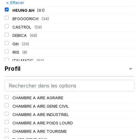
×
Effacer
HEUNG AH
(81)
BFGOODRICH
(34)
CASTROL
(59)
DEBICA
(68)
Giti
(29)
IRIS
(8)
ITALMATIC
(60)
Profil
KLEBER
(116)
LASSA
(174)
LING LONG
(152)
MICHELIN
(345)
CHAMBRE A AIRE AGRAIRE
MITAS
(95)
CHAMBRE A AIRE GENIE CIVIL
Mondolfo ferro
(31)
CHAMBRE A AIRE INDUSTRIEL
PIRELLI
(419)
CHAMBRE A AIRE POIDS LOURD
PROMETEON
(18)
CHAMBRE A AIRE TOURISME
SCHRADER
(24)