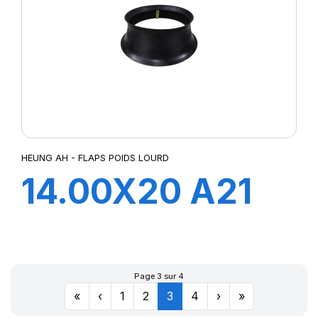
HEUNG AH - FLAPS POIDS LOURD
14.00X20 A21
FLAP
Page 3 sur 4
«
‹
1
2
3
4
›
»