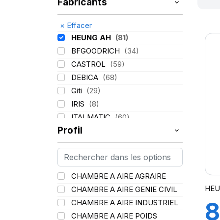
Fabricants
×
Effacer
HEUNG AH
(81)
BFGOODRICH
(34)
CASTROL
(59)
DEBICA
(68)
Giti
(29)
IRIS
(8)
ITALMATIC
(60)
Profil
KLEBER
(116)
LASSA
(174)
LING LONG
(152)
MICHELIN
(345)
CHAMBRE A AIRE AGRAIRE
MITAS
(95)
HEU
CHAMBRE A AIRE GENIE CIVIL
Mondolfo ferro
(31)
8
CHAMBRE A AIRE INDUSTRIEL
PIRELLI
(419)
CHAMBRE A AIRE POIDS