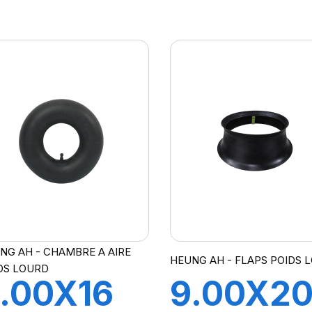
3-04-2
A21 FLA
NG AH - CHAMBRE A AIRE
HEUNG AH - FLAPS POIDS 
DS LOURD
.00X16
9.00X2