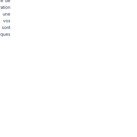
ce de
vation
s une
s vos
 sont
rques