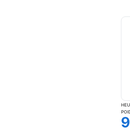
V
HEU
POI
9