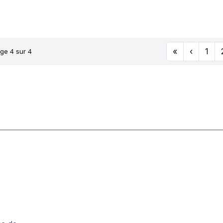
3-06-3
A21 FLA
«
‹
1
ge 4 sur 4