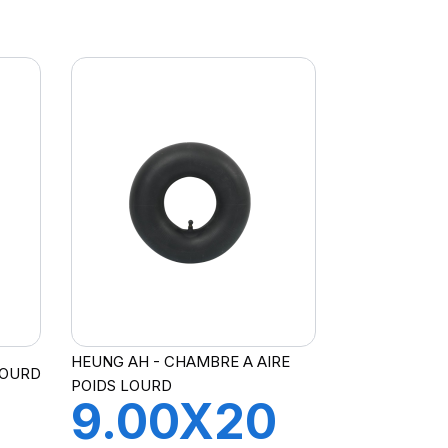
P
V3-06-3
HEUNG AH - CHAMBRE A AIRE
LOURD
POIDS LOURD
0
9.00X20