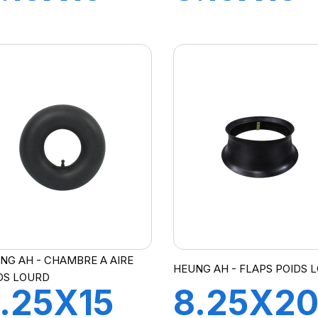
21 FLAP
JS2
NG AH - CHAMBRE A AIRE
HEUNG AH - FLAPS POIDS 
DS LOURD
.25X15
8.25X2