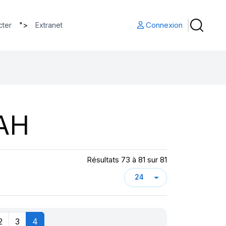
">
Connexion
cter
Extranet
AH
Résultats 73 à 81 sur 81
2
3
4