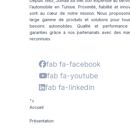
Depuis 1985, Jomaa SA met son expertise au servi
l’automobile en Tunisie. Proximité, fiabilité et inno
sont au cœur de notre mission. Nous proposon
large gamme de produits et solutions pour tou
besoins automobiles. Qualité et performance
garanties grâce à nos partenariats avec des ma
reconnues.
fab fa-facebook
fab fa-youtube
fab fa-linkedin
">
Accueil
Présentation