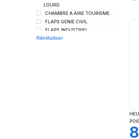
PROMETEON
(18)
LOURD
A
SCHRADER
(24)
CHAMBRE A AIRE TOURISME
SIOC
(23)
FLAPS GENIE CIVIL
SPEEDWAYS
(64)
FLAPS INDUSTRIEL
STICA
(3)
Réinitialiser
FLAPS POIDS LOURD
TIGAR
(24)
HEU
POI
8