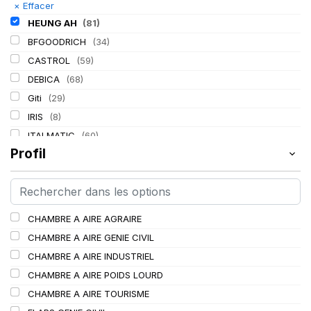
×
Effacer
HEUNG AH
(81)
BFGOODRICH
(34)
CASTROL
(59)
DEBICA
(68)
Giti
(29)
IRIS
(8)
ITALMATIC
(60)
Profil
KLEBER
(116)
LASSA
(174)
LING LONG
(152)
MICHELIN
(345)
CHAMBRE A AIRE AGRAIRE
MITAS
(95)
CHAMBRE A AIRE GENIE CIVIL
Mondolfo ferro
(31)
CHAMBRE A AIRE INDUSTRIEL
PIRELLI
(419)
CHAMBRE A AIRE POIDS LOURD
PROMETEON
(18)
CHAMBRE A AIRE TOURISME
SCHRADER
(24)