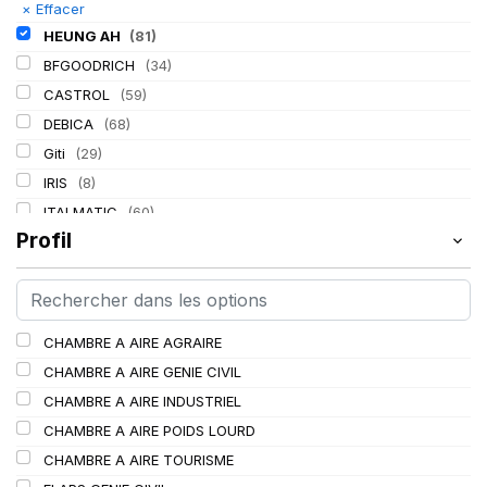
×
Effacer
HEUNG AH
(81)
BFGOODRICH
(34)
CASTROL
(59)
DEBICA
(68)
Giti
(29)
IRIS
(8)
ITALMATIC
(60)
Profil
KLEBER
(116)
LASSA
(174)
LING LONG
(152)
MICHELIN
(345)
CHAMBRE A AIRE AGRAIRE
MITAS
(95)
CHAMBRE A AIRE GENIE CIVIL
Mondolfo ferro
(31)
CHAMBRE A AIRE INDUSTRIEL
PIRELLI
(419)
CHAMBRE A AIRE POIDS LOURD
PROMETEON
(18)
CHAMBRE A AIRE TOURISME
SCHRADER
(24)