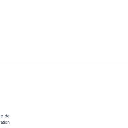
ce de
vation