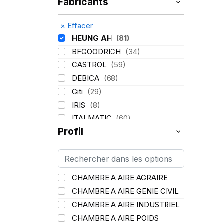
Fabricants
×
Effacer
HEUNG AH
(81)
BFGOODRICH
(34)
CASTROL
(59)
DEBICA
(68)
Giti
(29)
IRIS
(8)
ITALMATIC
(60)
Profil
KLEBER
(116)
LASSA
(174)
LING LONG
(152)
MICHELIN
(345)
CHAMBRE A AIRE AGRAIRE
MITAS
(95)
CHAMBRE A AIRE GENIE CIVIL
Mondolfo ferro
(31)
CHAMBRE A AIRE INDUSTRIEL
PIRELLI
(419)
CHAMBRE A AIRE POIDS