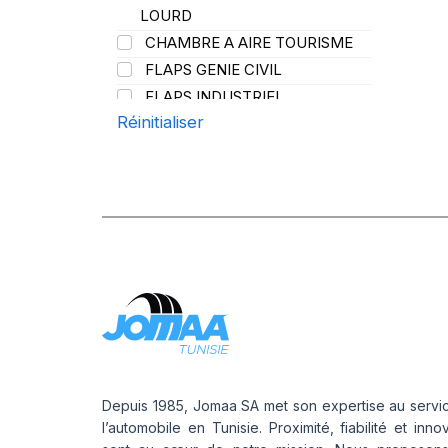
PROMETEON
(18)
LOURD
SCHRADER
(24)
CHAMBRE A AIRE TOURISME
SIOC
(23)
FLAPS GENIE CIVIL
SPEEDWAYS
(64)
FLAPS INDUSTRIEL
STICA
(3)
Réinitialiser
FLAPS POIDS LOURD
TIGAR
(24)
Depuis 1985, Jomaa SA met son expertise au servi
l’automobile en Tunisie. Proximité, fiabilité et inno