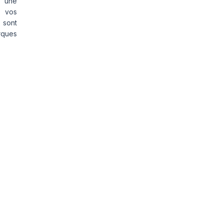
s une
s vos
 sont
rques