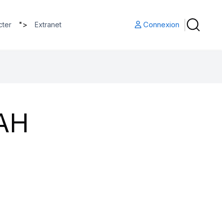
">
Connexion
cter
Extranet
AH